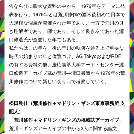
告ならびに膨大な資料の中から、1979年をテーマに発
表を行う。1979年とは荒川修作の渡米後初めて日本で
大規模な個展が開催された年であり、一方で荒川の良
き理解者であり、師であり、そして良き友であった瀧
口修造氏が逝去した年でもある。
私たちはこの年を、後の荒川の軌跡を辿る上で重要な
時代の始まりの年と位置づけ、AG TokyoおよびRDF
の有する資料の他、慶応義塾大学アート・センター瀧
口修造アーカイブ蔵の荒川―瀧口書簡から1979年の荒
川修作について新しい切り口で考察していく。
松田剛佳（荒川修作＋マドリン・ギンズ東京事務所 支
配人）
「荒川修作＋マドリン・ギンズの掲載誌アーカイブ」
荒川＋ギンズアーカイブの中から2人に関する論文、