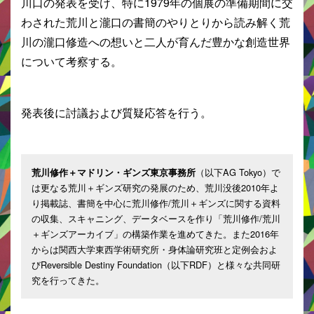
川口の発表を受け、特に1979年の個展の準備期間に交
わされた荒川と瀧口の書簡のやりとりから読み解く荒
川の瀧口修造への想いと二人が育んだ豊かな創造世界
について考察する。
発表後に討議および質疑応答を行う。
（以下AG Tokyo）で
荒川修作＋マドリン・ギンズ東京事務所
は更なる荒川＋ギンズ研究の発展のため、荒川没後2010年よ
り掲載誌、書簡を中心に荒川修作/荒川＋ギンズに関する資料
の収集、スキャニング、データベースを作り「荒川修作/荒川
＋ギンズアーカイブ」の構築作業を進めてきた。また2016年
からは関西大学東西学術研究所・身体論研究班と定例会およ
びReversible Destiny Foundation（以下RDF）と様々な共同研
究を行ってきた。