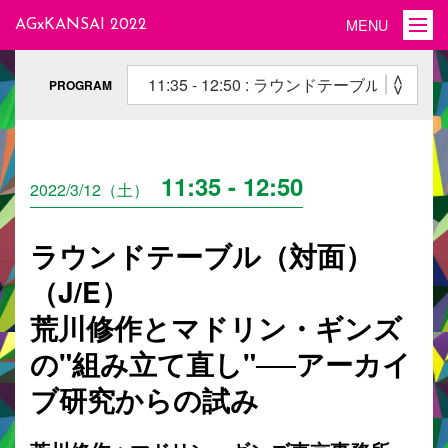
AGxKANSAI 2022
トップ
PROGRAM
ご挨拶
概要
11:35 - 12:50
2022/3/12（土）
記録映像
ラウンドテーブル（対面）
プログラム
（J/E）
本カンファレンスについて
荒川修作とマドリン・ギンズ
お問い合わせ
の"組み立て直し"──アーカイ
ブ研究からの試み
EN