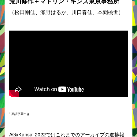
荒川修作＋マドリン・ギンズ東京事務所
（松田剛佳、瀬野はるか、川口春佳、本間桃世）
* 英語字幕つき
AGxKansai 2022ではこれまでのアーカイブの進捗報