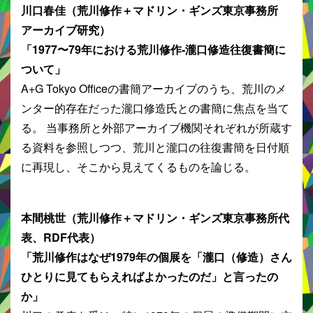
川口春佳（荒川修作＋マドリン・ギンズ東京事務所
アーカイブ研究）
「1977〜79年における荒川修作‐瀧口修造往復書簡に
ついて」
A+G Tokyo Officeの書簡アーカイブのうち、荒川のメ
ンター的存在だった瀧口修造氏との書簡に焦点を当て
る。 当事務所と外部アーカイブ機関それぞれが所蔵す
る資料を参照しつつ、荒川と瀧口の往復書簡を日付順
に再現し、そこから見えてくるものを論じる。
本間桃世（荒川修作＋マドリン・ギンズ東京事務所代
表、RDF代表）
「荒川修作はなぜ1979年の個展を「瀧口（修造）さん
ひとりに見てもらえればよかったのだ」と言ったの
か」