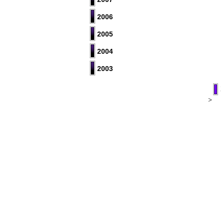
2006
2005
2004
2003
Copyright © 2008-2014 kansai-
>
u.ac.jp/elechem All rights reserved.