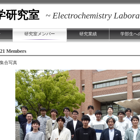
学研究室
~ Electrochemistry Labora
介
研究室メンバー
研究業績
学部生へ
021 Members
集合写真